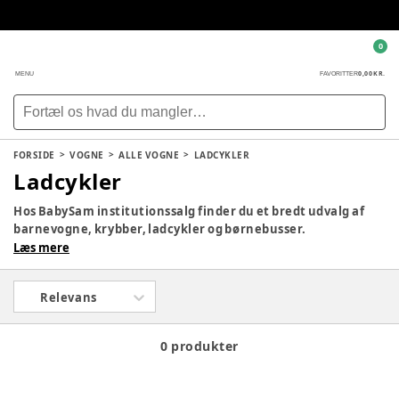
0
0,00 KR.
MENU
FAVORITTER
FORSIDE
VOGNE
ALLE VOGNE
LADCYKLER
Ladcykler
Hos BabySam institutionssalg finder du et bredt udvalg af
barnevogne, krybber, ladcykler og børnebusser.
Læs mere
Relevans
0 produkter