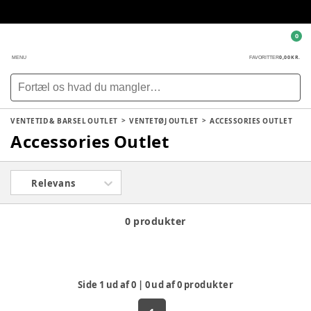
0
0,00 KR.
MENU
FAVORITTER
VENTETID & BARSEL OUTLET
VENTETØJ OUTLET
ACCESSORIES OUTLET
Accessories Outlet
Relevans
0 produkter
Side
1
ud af
0
|
0
ud af
0
produkter