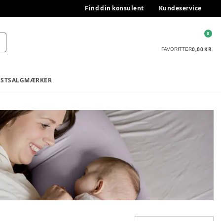
Find din konsulent
Kundeservice
0
0,00 KR.
FAVORITTER
ESTSALG
MÆRKER