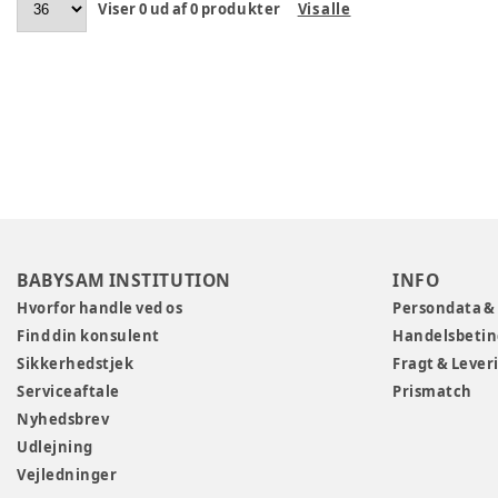
Viser
0
ud af
0
produkter
Vis alle
BABYSAM INSTITUTION
INFO
Hvorfor handle ved os
Persondata &
Find din konsulent
Handelsbetin
Sikkerhedstjek
Fragt & Lever
Serviceaftale
Prismatch
Nyhedsbrev
Udlejning
Vejledninger