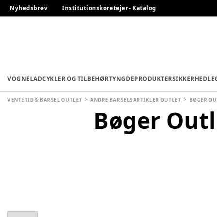
Nyhedsbrev
Institutionskøretøjer - Katalog
VOGNE
LADCYKLER OG TILBEHØR
TYNGDEPRODUKTER
SIKKERHED
LE
VENTETID & BARSEL OUTLET
ANDRE BARSELSARTIKLER OUTLET
BØGER OU
Bøger Outl