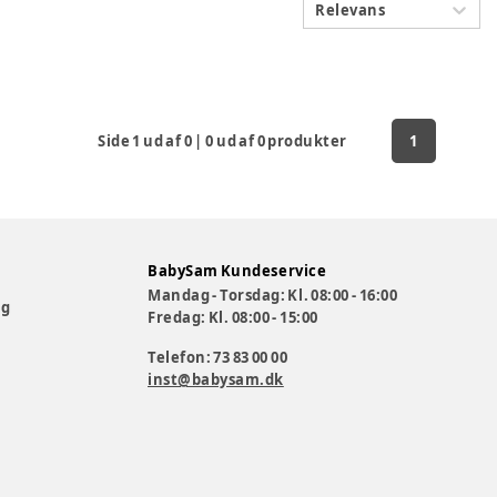
Relevans
Side
1
ud af
0
|
0
ud af
0
produkter
1
BabySam Kundeservice
Mandag - Torsdag: Kl. 08:00 - 16:00
og
Fredag: Kl. 08:00 - 15:00
Telefon: 73 83 00 00
inst@babysam.dk