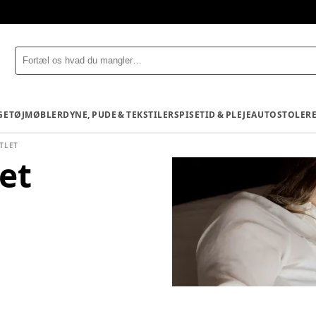
GETØJ
MØBLER
DYNE, PUDE & TEKSTILER
SPISETID & PLEJE
AUTOSTOLE
R
TLET
et