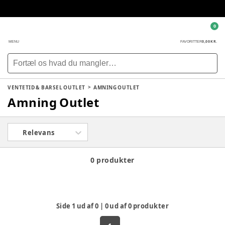
0
0,00 KR.
MENU
FAVORITTER
VENTETID & BARSEL OUTLET
AMNING OUTLET
Amning Outlet
Relevans
0 produkter
Side
1
ud af
0
|
0
ud af
0
produkter