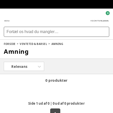
0
0,00 KR.
MENU
FAVORITTER
FORSIDE
VENTETID & BARSEL
AMNING
Amning
Relevans
0 produkter
Side
1
ud af
0
|
0
ud af
0
produkter