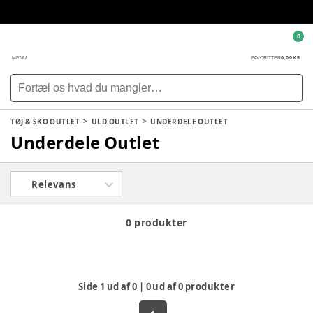
0
0,00 KR.
MENU
FAVORITTER
TØJ & SKO OUTLET
ULD OUTLET
UNDERDELE OUTLET
Underdele Outlet
Relevans
0 produkter
Side
1
ud af
0
|
0
ud af
0
produkter