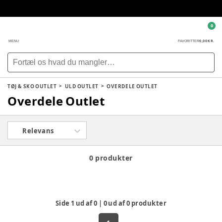
0
0,00 KR.
MENU
FAVORITTER
TØJ & SKO OUTLET
ULD OUTLET
OVERDELE OUTLET
Overdele Outlet
Relevans
0 produkter
Side
1
ud af
0
|
0
ud af
0
produkter