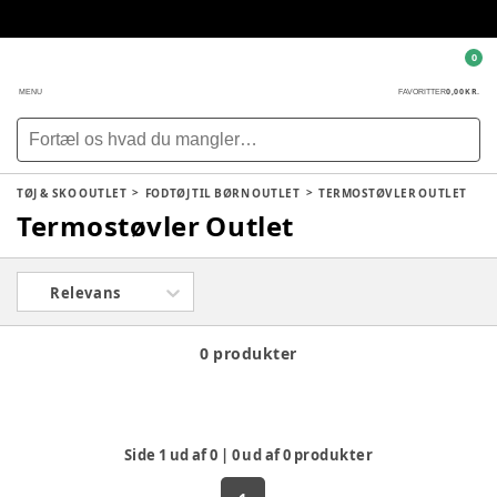
0
0,00 KR.
MENU
FAVORITTER
TØJ & SKO OUTLET
FODTØJ TIL BØRN OUTLET
TERMOSTØVLER OUTLET
Termostøvler Outlet
Relevans
0 produkter
Side
1
ud af
0
|
0
ud af
0
produkter