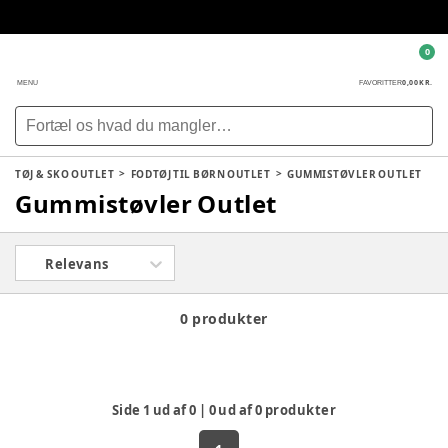
0
0,00 KR.
MENU
FAVORITTER
TØJ & SKO OUTLET
FODTØJ TIL BØRN OUTLET
GUMMISTØVLER OUTLET
Gummistøvler Outlet
Relevans
0 produkter
Side
1
ud af
0
|
0
ud af
0
produkter