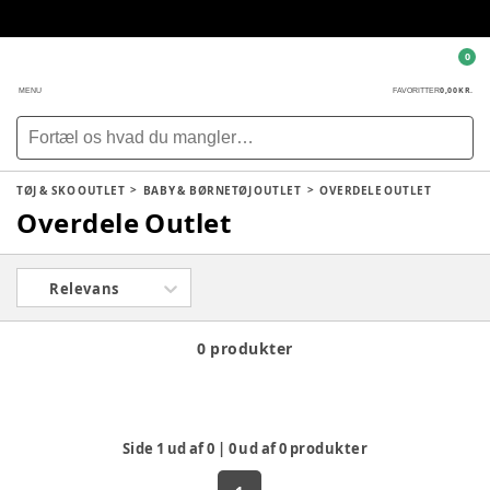
0
0,00 KR.
MENU
FAVORITTER
TØJ & SKO OUTLET
BABY & BØRNETØJ OUTLET
OVERDELE OUTLET
Overdele Outlet
Relevans
0 produkter
Side
1
ud af
0
|
0
ud af
0
produkter