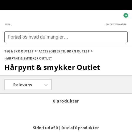
0
0,00 KR.
MENU
FAVORITTER
TØJ & SKO OUTLET
ACCESSORIES TIL BØRN OUTLET
HÅRPYNT & SMYKKER OUTLET
Hårpynt & smykker Outlet
Relevans
0 produkter
Side
1
ud af
0
|
0
ud af
0
produkter