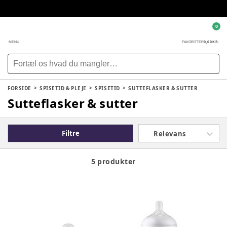
0
0,00 KR.
MENU
FAVORITTER
FORSIDE
SPISETID & PLEJE
SPISETID
SUTTEFLASKER & SUTTER
Sutteflasker & sutter
Filtre
Relevans
5 produkter