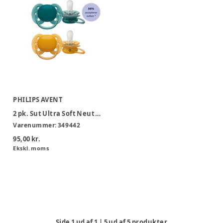
PHILIPS AVENT
2 pk. Sut Ultra Soft Neutral 6-18 mdr.
Varenummer:
349442
95,00 kr.
Ekskl. moms
Side
1
ud af
1
|
5
ud af
5
produkter