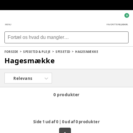
0
0,00 KR.
MENU
FAVORITTER
FORSIDE
SPISETID & PLEJE
SPISETID
HAGESMÆKKE
Hagesmække
Relevans
0 produkter
Side
1
ud af
0
|
0
ud af
0
produkter