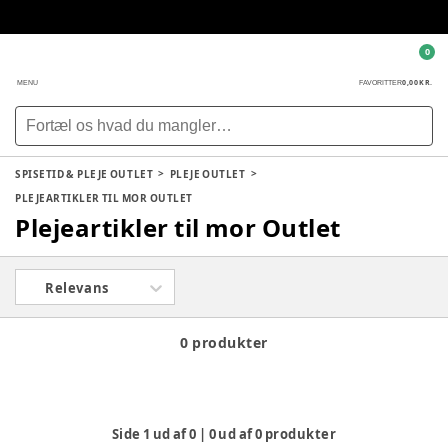
0
0,00 KR.
MENU
FAVORITTER
SPISETID & PLEJE OUTLET
PLEJE OUTLET
PLEJEARTIKLER TIL MOR OUTLET
Plejeartikler til mor Outlet
Relevans
0 produkter
Side
1
ud af
0
|
0
ud af
0
produkter