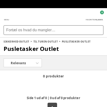
0
0,00 KR.
MENU
FAVORITTER
SIKKERHED OUTLET
TIL TUREN OUTLET
PUSLETASKER OUTLET
Pusletasker Outlet
Relevans
0 produkter
Side
1
ud af
0
|
0
ud af
0
produkter