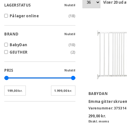
Viser
20
ud a
LAGERSTATUS
Nulstil
På lager online
(
18
)
BRAND
Nulstil
BabyDan
(
10
)
GEUTHER
(
2
)
PRIS
Nulstil
199,00 kr.
1.999,00 kr.
BABYDAN
Emma gitter skrue
Varenummer:
375314
299,00 kr.
Ekskl. moms