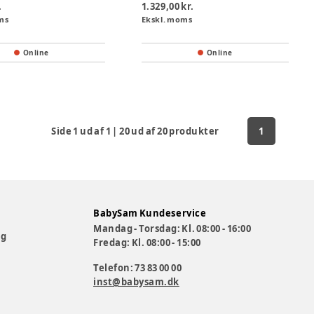
.
1.329,00 kr.
ms
Ekskl. moms
Online
Online
Side
1
ud af
1
|
20
ud af
20
produkter
1
BabySam Kundeservice
Mandag - Torsdag: Kl. 08:00 - 16:00
og
Fredag: Kl. 08:00 - 15:00
Telefon: 73 83 00 00
inst@babysam.dk