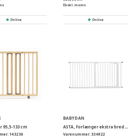
ms
Ekskl. moms
Online
Online
R
BABYDAN
r 95,5-133 cm
ASTA, Forlænger ekstra bred 151 cm
mer:
143236
Varenummer:
334922