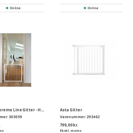
Online
Online
Anne Supreme Line Gitter - Hvid
Asta Gitter
mer:
303059
Varenummer:
293462
.
799,00 kr.
ms
Ekskl. moms