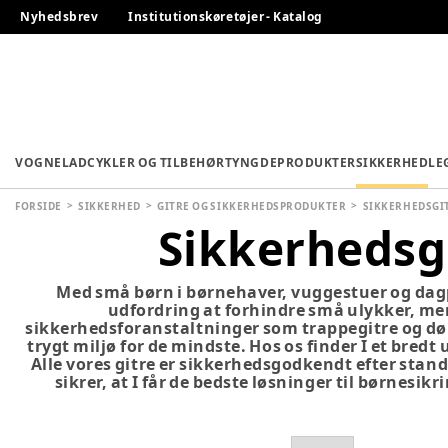
Nyhedsbrev
Institutionskøretøjer - Katalog
VOGNE
LADCYKLER OG TILBEHØR
TYNGDEPRODUKTER
SIKKERHED
LE
FORSIDE
SIKKERHED
GITRE OG SIKKERHEDSPRODUKTER
SIKKERHEDSGI
Sikkerhedsg
Med små børn i børnehaver, vuggestuer og dagp
udfordring at forhindre små ulykker, me
sikkerhedsforanstaltninger som trappegitre og dør
trygt miljø for de mindste. Hos os finder I et bredt
Alle vores gitre er sikkerhedsgodkendt efter stand
sikrer, at I får de bedste løsninger til børnesikri