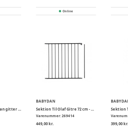
Online
BABYDAN
BABYDA
Forlænger til Babydan gitter - sæt á 2 stk
Sektion Til Olaf Gitre 72 cm - Sort
Varenummer:
269414
Varenum
449,00 kr.
399,00 kr