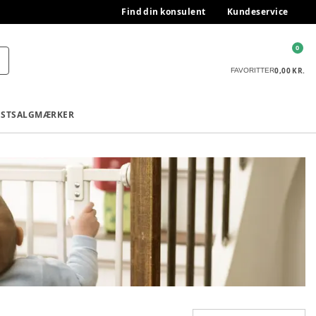
Find din konsulent
Kundeservice
0
0,00 KR.
FAVORITTER
ESTSALG
MÆRKER