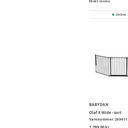
Ekskl. moms
Online
BABYDAN
Olaf X Wide - sort
Varenummer:
269411
1.299,00 kr.