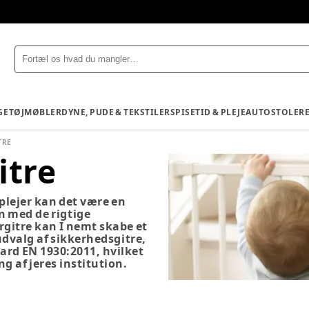
GETØJ
MØBLER
DYNE, PUDE & TEKSTILER
SPISETID & PLEJE
AUTOSTOLE
R
TRE
itre
lejer kan det være en
n med de rigtige
gitre kan I nemt skabe et
 udvalg af sikkerhedsgitre,
ard EN 1930:2011, hvilket
ng af jeres institution.