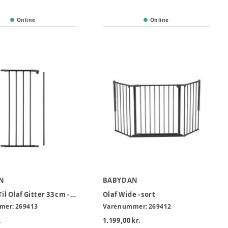
Online
Online
N
BABYDAN
Sektion Til Olaf Gitter 33 cm - Sort
Olaf Wide - sort
mer:
269413
Varenummer:
269412
.
1.199,00 kr.