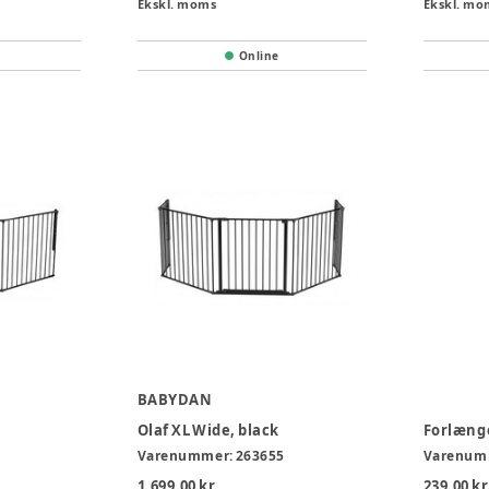
Ekskl. moms
Ekskl. mo
Online
BABYDAN
Olaf XL Wide, black
Forlænge
Varenummer:
263655
Varenum
1.699,00 kr.
239,00 kr