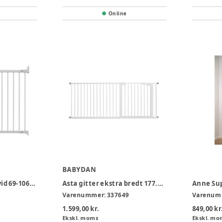
Online
BABYDAN
Flexifit trægitter hvid 69-106,5 cm
Asta gitter ekstra bredt 177.8-183 cm
Varenummer:
337649
Varenum
1.599,00 kr.
849,00 kr
Ekskl. moms
Ekskl. mo