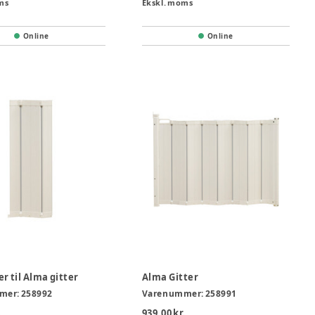
ms
Ekskl. moms
Online
Online
r til Alma gitter
Alma Gitter
mer:
258992
Varenummer:
258991
.
939,00 kr.