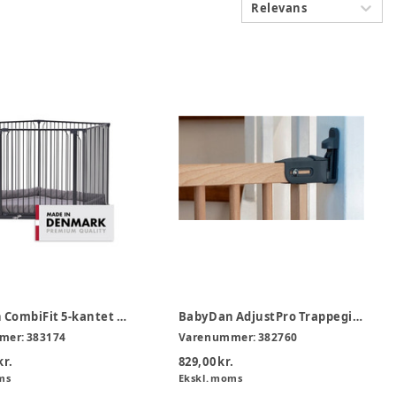
Relevans
BabyDan CombiFit 5-kantet kravlegård, sort
BabyDan AdjustPro Trappegitter
mer:
383174
Varenummer:
382760
kr.
829,00 kr.
ms
Ekskl. moms