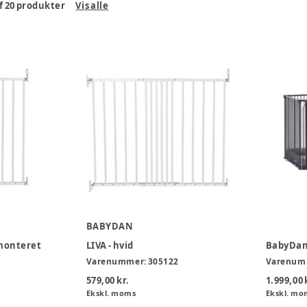
f
20
produkter
Vis alle
BABYDAN
monteret
LIVA - hvid
Varenummer:
305122
Varenum
579,00 kr.
1.999,00 
Ekskl. moms
Ekskl. mo