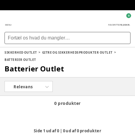
0
0,00 KR.
MENU
FAVORITTER
SIKKERHED OUTLET
GITRE OG SIKKERHEDSPRODUKTER OUTLET
BATTERIER OUTLET
Batterier Outlet
Relevans
0 produkter
Side
1
ud af
0
|
0
ud af
0
produkter