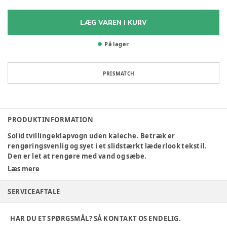
LÆG VAREN I KURV
På lager
PRISMATCH
PRODUKTINFORMATION
Solid tvillingeklapvogn uden kaleche. Betræk er
rengøringsvenlig og syet i et slidstærkt læderlook tekstil.
Den er let at rengøre med vand og sæbe.
Tekstil er PVC-frit og særdeles holdbart og vandtæt.
Læs mere
•Galvaniseret og pulverlakeret stel for maksimal beskyttelse
SERVICEAFTALE
mod rust
•Skruer, nitter og bolte er af rustfri stål
HAR DU ET SPØRGSMÅL? SÅ KONTAKT OS ENDELIG.
•Vendbart sæde