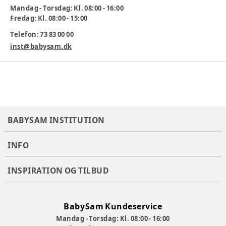
Mandag - Torsdag: Kl. 08:00 - 16:00
•Justerbart styr
Fredag: Kl. 08:00 - 15:00
•Justerbart ryglæn
Telefon: 73 83 00 00
inst@babysam.dk
•Nedklappelig frontbøjle
•Fodvippe/ opstigningstrin er monteret på vognen
•Punkterfrie hjul
•Stor varekurv
•10 års garanti mod stelbrud
BABYSAM INSTITUTION
INFO
Varenummer:
339332
INSPIRATION OG TILBUD
BabySam Kundeservice
Mandag - Torsdag: Kl. 08:00 - 16:00