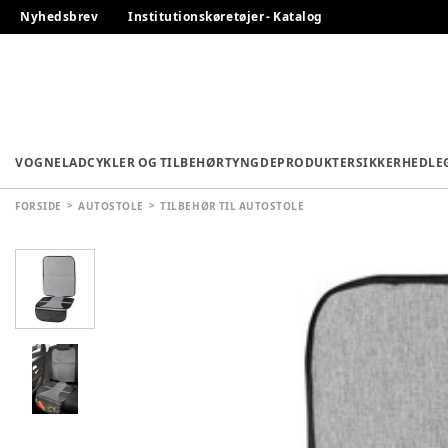
Nyhedsbrev
Institutionskøretøjer - Katalog
VOGNE
LADCYKLER OG TILBEHØR
TYNGDEPRODUKTER
SIKKERHED
LE
FORSIDE
AUTOSTOLE
TILBEHØR TIL AUTOSTOLE