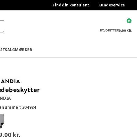
Find din konsulent
Kundeservice
0
0,00 KR.
FAVORITTER
ESTSALG
MÆRKER
debeskytter
NDIA
renummer:
304984
9,00 kr.