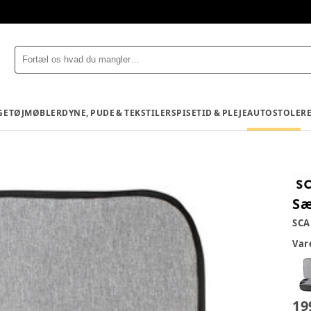
GETØJ
MØBLER
DYNE, PUDE & TEKSTILER
SPISETID & PLEJE
AUTOSTOLE
R
Sæ
SCA
Va
19