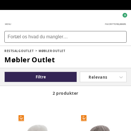
0
0,00 KR.
MENU
FAVORITTER
RESTSALG OUTLET
MØBLER OUTLET
Møbler Outlet
Filtre
Relevans
2 produkter