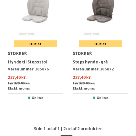
Outlet
Outlet
STOKKE®
STOKKE®
Hynde til Steps stol
Steps hynde - grå
Varenummer:
305876
Varenummer:
305872
227,40 kr.
227,40 kr.
Før
379,00 kr.
Før
379,00 kr.
Ekskl. moms
Ekskl. moms
Online
Online
Side
1
ud af
1
|
2
ud af
2
produkter