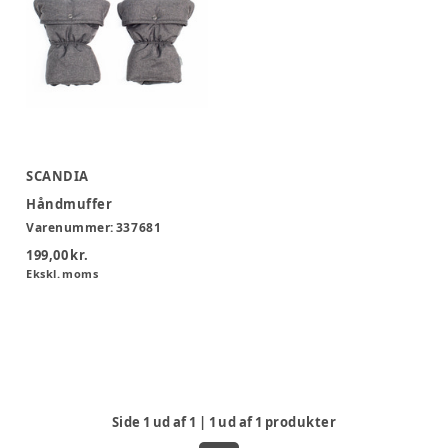
SCANDIA
Håndmuffer
Varenummer:
337681
199,00 kr.
Ekskl. moms
Side
1
ud af
1
|
1
ud af
1
produkter