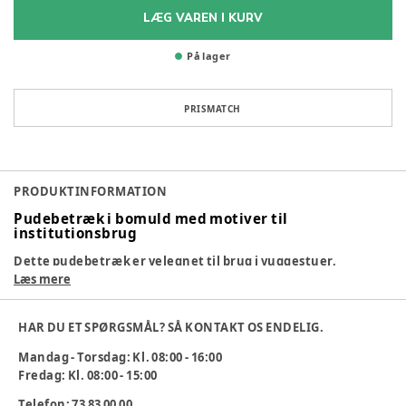
LÆG VAREN I KURV
På lager
PRISMATCH
PRODUKTINFORMATION
Pudebetræk i bomuld med motiver til
institutionsbrug
Dette pudebetræk er velegnet til brug i vuggestuer,
dagpleje og børnehaver, hvor der er fokus på komfort,
Læs mere
hygiejne og slidstyrke i barnets hvilemiljø. Størrelsen passer
til standard børnepuder og giver en behagelig og tryg støtte
HAR DU ET SPØRGSMÅL? SÅ KONTAKT OS ENDELIG.
under hvile og søvn.
Mandag - Torsdag: Kl. 08:00 - 16:00
Fredag: Kl. 08:00 - 15:00
Pudebetrækket er fremstillet i 100 % bomuld, som føles blødt
Telefon: 73 83 00 00