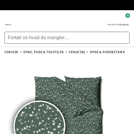
0
0,00 KR.
MENU
FAVORITTER
FORSIDE
DYNE, PUDE & TEKSTILER
SENGETØJ
DYNE & PUDEBETRÆK