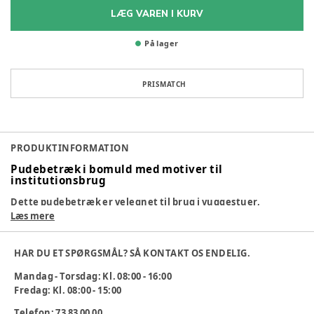
LÆG VAREN I KURV
På lager
PRISMATCH
PRODUKTINFORMATION
Pudebetræk i bomuld med motiver til
institutionsbrug
Dette pudebetræk er velegnet til brug i vuggestuer,
dagpleje og børnehaver, hvor der er fokus på komfort,
Læs mere
hygiejne og slidstyrke i barnets hvilemiljø. Størrelsen passer
til standard børnepuder og giver en behagelig og tryg støtte
HAR DU ET SPØRGSMÅL? SÅ KONTAKT OS ENDELIG.
under hvile og søvn.
Mandag - Torsdag: Kl. 08:00 - 16:00
Fredag: Kl. 08:00 - 15:00
Pudebetrækket er fremstillet i 100 % bomuld, som føles blødt
Telefon: 73 83 00 00