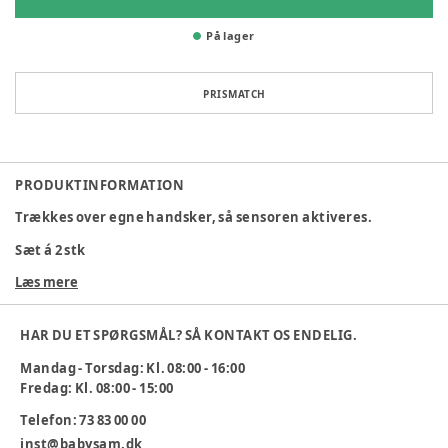
På lager
PRISMATCH
PRODUKTINFORMATION
Trækkes over egne handsker, så sensoren aktiveres.
Sæt á 2 stk
Læs mere
Varenummer:
259766
HAR DU ET SPØRGSMÅL? SÅ KONTAKT OS ENDELIG.
Mandag - Torsdag: Kl. 08:00 - 16:00
Fredag: Kl. 08:00 - 15:00
Telefon: 73 83 00 00
inst@babysam.dk