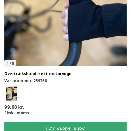
1
/
5
Overtrækshandske til motorvogn
Varenummer:
259766
99,00 kr.
Ekskl. moms
LÆG VAREN I KURV