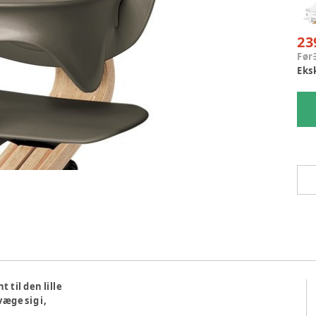
23
Før
Eks
 til den lille
væge sig i,