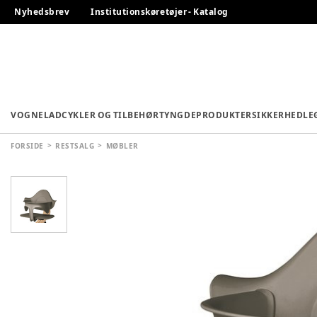
Nyhedsbrev
Institutionskøretøjer - Katalog
VOGNE
LADCYKLER OG TILBEHØR
TYNGDEPRODUKTER
SIKKERHED
LE
FORSIDE
RESTSALG
MØBLER