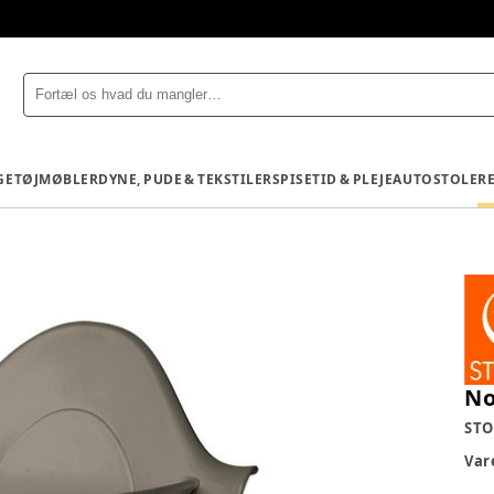
GETØJ
MØBLER
DYNE, PUDE & TEKSTILER
SPISETID & PLEJE
AUTOSTOLE
R
No
STO
Va