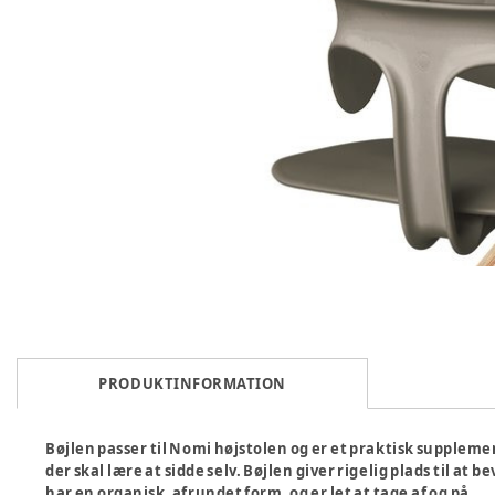
PRODUKTINFORMATION
Bøjlen passer til Nomi højstolen og er et praktisk supplement
der skal lære at sidde selv. Bøjlen giver rigelig plads til at be
har en organisk, afrundet form, og er let at tage af og på.