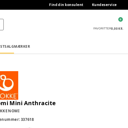
Find din konsulent
Kundeservice
0
0,00 KR.
FAVORITTER
ESTSALG
MÆRKER
mi Mini Anthracite
KKE NOMI
renummer:
337618