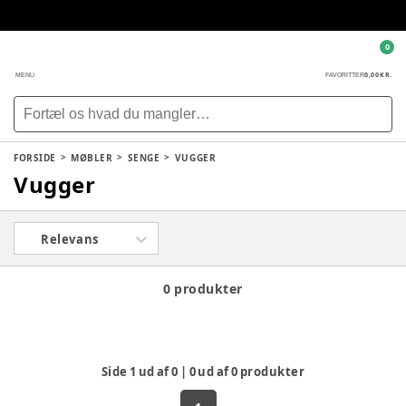
0
0,00 KR.
MENU
FAVORITTER
FORSIDE
MØBLER
SENGE
VUGGER
Vugger
Relevans
0 produkter
Side
1
ud af
0
|
0
ud af
0
produkter