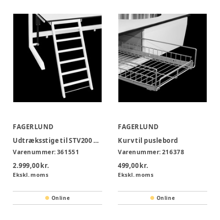
FAGERLUND
FAGERLUND
Udtræksstige til STV200 og STF300
Kurv til puslebord
Varenummer:
361551
Varenummer:
216378
2.999,00 kr.
499,00 kr.
Ekskl. moms
Ekskl. moms
Online
Online