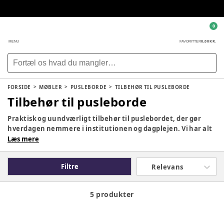
0
0,00 KR.
MENU
FAVORITTER
FORSIDE
MØBLER
PUSLEBORDE
TILBEHØR TIL PUSLEBORDE
Tilbehør til pusleborde
Praktisk og uundværligt tilbehør til puslebordet, der gør
hverdagen nemmere i institutionen og dagplejen. Vi har alt
hvad I har behov for.
Læs mere
Filtre
Relevans
5 produkter