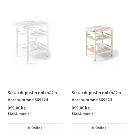
Schardt puslereol m/ 2 hylder og hjul - hvid
Schardt puslereol m/ 2 hylder og hjul - natur
Varenummer:
369124
Varenummer:
369123
999,00 kr.
999,00 kr.
Ekskl. moms
Ekskl. moms
Online
Online