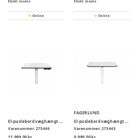
Ekskl. moms
Ekskl. moms
Online
Online
FAGERLUND
El-puslebord væghængt m/ vippeplade - FSV10-V
El-puslebord væghængt Basic - FSV10
Varenummer:
275446
Varenummer:
275445
11.999,00 kr.
9.999,00 kr.