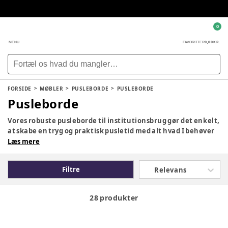
0
0,00 KR.
MENU
FAVORITTER
FORSIDE
MØBLER
PUSLEBORDE
PUSLEBORDE
Pusleborde
Vores robuste pusleborde til institutionsbrug gør det enkelt,
at skabe en tryg og praktisk pusletid med alt hvad I behøver
lige ved hånden.
Læs mere
Rengøringsvenlige og justerbare pusleborde sikrer at
ergonomi og hygiejne er i top, så I kan fokusere på det
Filtre
Relevans
vigtigste – en rolig, hyggelig stund sammen med barnet.
28 produkter