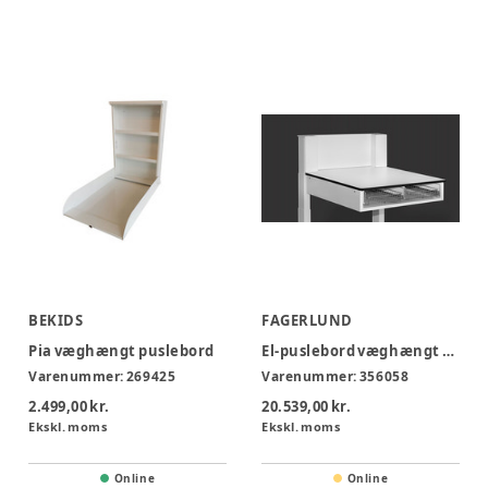
BEKIDS
FAGERLUND
Pia væghængt puslebord
El-puslebord væghængt Mini m/ 2 trådkurve - DE12-T
Varenummer:
269425
Varenummer:
356058
2.499,00 kr.
20.539,00 kr.
Ekskl. moms
Ekskl. moms
Online
Online