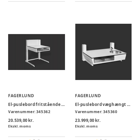
FAGERLUND
FAGERLUND
El-puslebord fritstående Mini m/ 2 trådkurve - DE12-T F
El-puslebord væghængt m/ 2 stk trådkurve - DL12
Varenummer:
345362
Varenummer:
345360
20.539,00 kr.
23.999,00 kr.
Ekskl. moms
Ekskl. moms