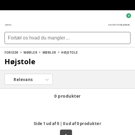
0
0,00 KR.
MENU
FAVORITTER
FORSIDE
MØBLER
MØBLER
HØJSTOLE
Højstole
Relevans
0 produkter
Side
1
ud af
0
|
0
ud af
0
produkter