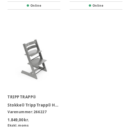
Online
Online
TRIPP TRAPP®
Stokke® Tripp Trapp® Højstol - Storm grey
Varenummer:
266227
1.849,00 kr.
Ekskl. moms