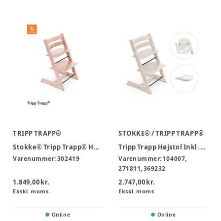
TRIPP TRAPP®
STOKKE® / TRIPP TRAPP®
Stokke® Tripp Trapp® Højstol - Serene pink
Tripp Trapp Højstol Inkl. Babyset og Tray, Whitewash/White
Varenummer:
302419
Varenummer:
104007,
271811, 369232
1.849,00 kr.
2.747,00 kr.
Ekskl. moms
Ekskl. moms
Online
Online