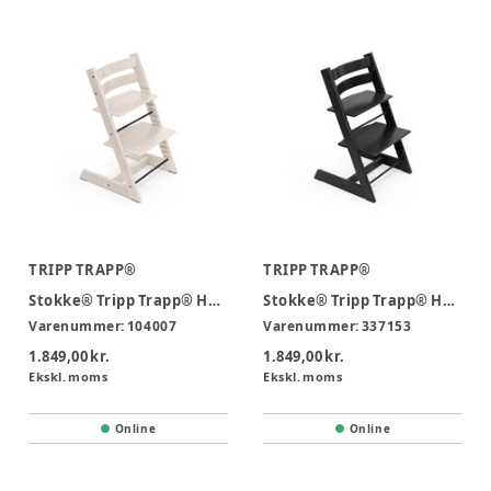
TRIPP TRAPP®
TRIPP TRAPP®
Stokke® Tripp Trapp® Højstol - White Wash
Stokke® Tripp Trapp® Højstol - Sort
Varenummer:
104007
Varenummer:
337153
1.849,00 kr.
1.849,00 kr.
Ekskl. moms
Ekskl. moms
Online
Online