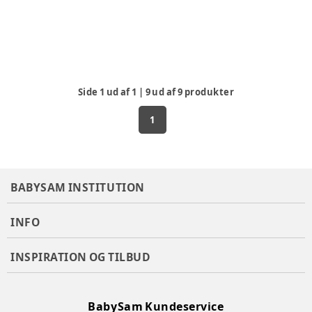
Side
1
ud af
1
|
9
ud af
9
produkter
1
BABYSAM INSTITUTION
INFO
INSPIRATION OG TILBUD
BabySam Kundeservice