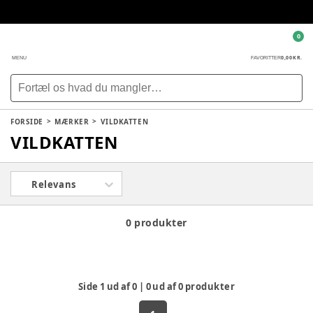
0
0,00 KR.
MENU
FAVORITTER
FORSIDE
MÆRKER
VILDKATTEN
VILDKATTEN
Relevans
0 produkter
Side
1
ud af
0
|
0
ud af
0
produkter