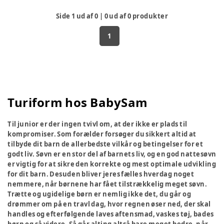
Side
1
ud af
0
|
0
ud af
0
produkter
1
Turiform hos BabySam
Til junior er der ingen tvivl om, at der ikke er plads til
kompromiser. Som forælder forsøger du sikkert altid at
tilbyde dit barn de allerbedste vilkår og betingelser for et
godt liv. Søvn er en stor del af barnets liv, og en god nattesøvn
er vigtig for at sikre den korrekte og mest optimale udvikling
for dit barn. Desuden bliver jeres fælles hverdag noget
nemmere, når børnene har fået tilstrækkelig meget søvn.
Trætte og ugidelige børn er nemlig ikke det, du går og
drømmer om på en travl dag, hvor regnen øser ned, der skal
handles og efterfølgende laves aftensmad, vaskes tøj, bades