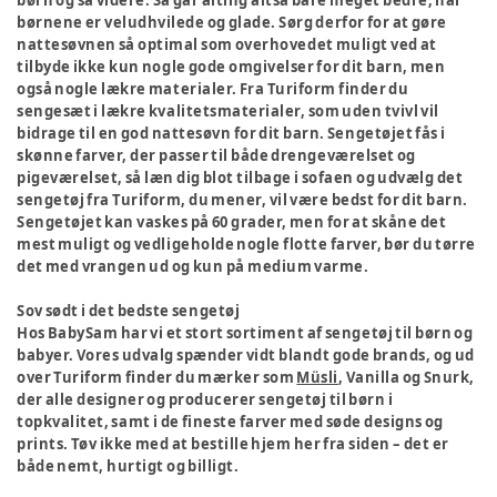
børn og så videre. Så går alting altså bare meget bedre, når
børnene er veludhvilede og glade. Sørg derfor for at gøre
nattesøvnen så optimal som overhovedet muligt ved at
tilbyde ikke kun nogle gode omgivelser for dit barn, men
også nogle lækre materialer. Fra Turiform finder du
sengesæt i lækre kvalitetsmaterialer, som uden tvivl vil
bidrage til en god nattesøvn for dit barn. Sengetøjet fås i
skønne farver, der passer til både drengeværelset og
pigeværelset, så læn dig blot tilbage i sofaen og udvælg det
sengetøj fra Turiform, du mener, vil være bedst for dit barn.
Sengetøjet kan vaskes på 60 grader, men for at skåne det
mest muligt og vedligeholde nogle flotte farver, bør du tørre
det med vrangen ud og kun på medium varme.
Sov sødt i det bedste sengetøj
Hos BabySam har vi et stort sortiment af sengetøj til børn og
babyer. Vores udvalg spænder vidt blandt gode brands, og ud
over Turiform finder du mærker som
Müsli
, Vanilla og Snurk,
der alle designer og producerer sengetøj til børn i
topkvalitet, samt i de fineste farver med søde designs og
prints. Tøv ikke med at bestille hjem her fra siden – det er
både nemt, hurtigt og billigt.