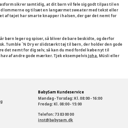
orm sikrer samtidig, at dit barn vil føle sig godt tilpas til en
r ved lommerne og tilsæt en langærmet sweater med tekst eller
eget af tøjet har smarte knapper i halsen, der gør det nemt for
 børn leger og spiser, så bliver de bare beskidte, og derfor
sk. Tumble `N Dry er slidstærkt tøj til børn, der holder den gode
e det nemt for dig selv, så kan du med fordel købe nyt til
et hav af andre gode mærker. Tjek eksempelvis
Joha
, Müsli eller
BabySam Kundeservice
Mandag - Torsdag: Kl. 08:00 - 16:00
og
Fredag: Kl. 08:00 - 15:00
Telefon: 73 83 00 00
inst@babysam.dk