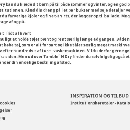
ry kan du klæde dit barn på til både sommer og vinter, og en god pasf
 institutionen. Klæd din dreng på i et par bukser med seje detalje
er du farverige kjoler og fine t-shirts, der lægger op til ballade. M
tage af og på.
til lidt af hvert
uligt at holde tøjet pænt og rent særlig længe ad gangen. Både når
t købe tøj, som er alt for sart og ikke tåler særlig meget maskinva
v efter hundredvis af ture i vaskemaskinen. Vil du derfor gerne gør
fra siden. Men ud over Tumble `N Dry finder du selvfølgelig også 
nder din endelige bestilling afsted.
INSPIRATION OG TILBUD
 cookies
Institutionskøretøjer - Katal
gelser
ing