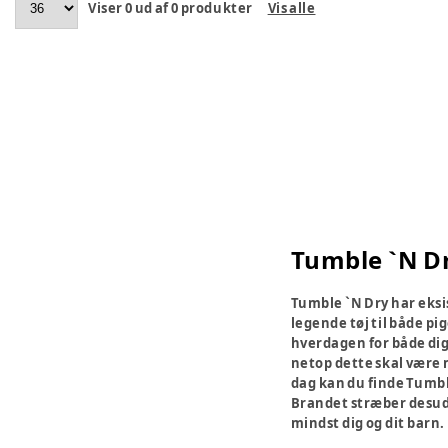
Viser
0
ud af
0
produkter
Vis alle
Tumble `N D
Tumble `N Dry har eksis
legende tøj til både pi
hverdagen for både dig 
netop dette skal være m
dag kan du finde Tumbl
Brandet stræber desuden
mindst dig og dit barn.