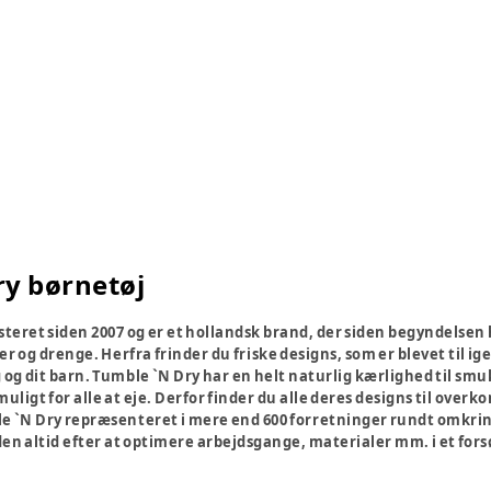
ry børnetøj
teret siden 2007 og er et hollandsk brand, der siden begyndelsen 
ger og drenge. Herfra frinder du friske designs, som er blevet til i
og dit barn. Tumble `N Dry har en helt naturlig kærlighed til smuk
uligt for alle at eje. Derfor finder du alle deres designs til overk
e `N Dry repræsenteret i mere end 600 forretninger rundt omkrin
 altid efter at optimere arbejdsgange, materialer mm. i et forsøg