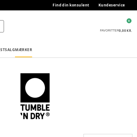
Find din konsulent
Kundeservice
0
0,00 KR.
FAVORITTER
ESTSALG
MÆRKER