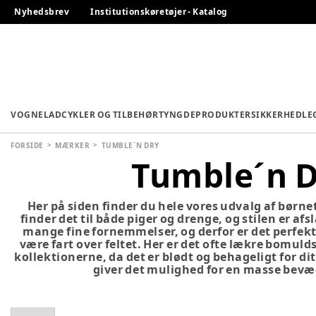
Nyhedsbrev
Institutionskøretøjer - Katalog
VOGNE
LADCYKLER OG TILBEHØR
TYNGDEPRODUKTER
SIKKERHED
LE
FORSIDE
MÆRKER
TUMBLE´N DRY
Tumble´n 
Her på siden finder du hele vores udvalg af børne
finder det til både piger og drenge, og stilen er afs
mange fine fornemmelser, og derfor er det perfekt 
være fart over feltet. Her er det ofte lækre bomuld
kollektionerne, da det er blødt og behageligt for di
giver det mulighed for en masse bevæ