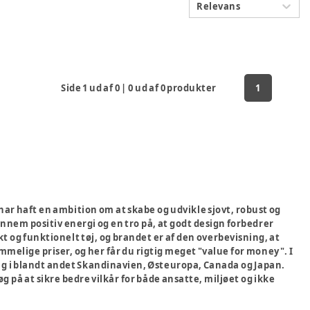
Relevans
Side
1
ud af
0
|
0
ud af
0
produkter
1
har haft en ambition om at skabe og udvikle sjovt, robust og
gennem positiv energi og en tro på, at godt design forbedrer
t og funktionelt tøj, og brandet er af den overbevisning, at
ommelige priser, og her får du rigtig meget "value for money". I
g i blandt andet Skandinavien, Østeuropa, Canada og Japan.
 på at sikre bedre vilkår for både ansatte, miljøet og ikke