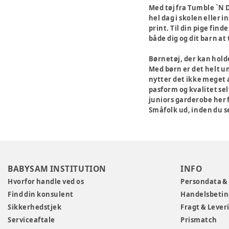
Med tøj fra Tumble `N D
hel dag i skolen eller
print. Til din pige find
både dig og dit barn at 
Børnetøj, der kan holde 
Med børn er det helt um
nytter det ikke meget a
pasform og kvalitet sel
juniors garderobe her 
Småfolk ud, inden du se
BABYSAM INSTITUTION
INFO
Hvorfor handle ved os
Persondata &
Find din konsulent
Handelsbetin
Sikkerhedstjek
Fragt & Lever
Serviceaftale
Prismatch