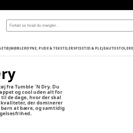
GETØJ
MØBLER
DYNE, PUDE & TEKSTILER
SPISETID & PLEJE
AUTOSTOLE
R
Dry
tøj fra Tumble `N Dry. Du
lappet og cool uden alt for
til de dage, hvor der skal
skvaliteter, der dominerer
t barn at bære, og samtidig
gelsesfrihed.