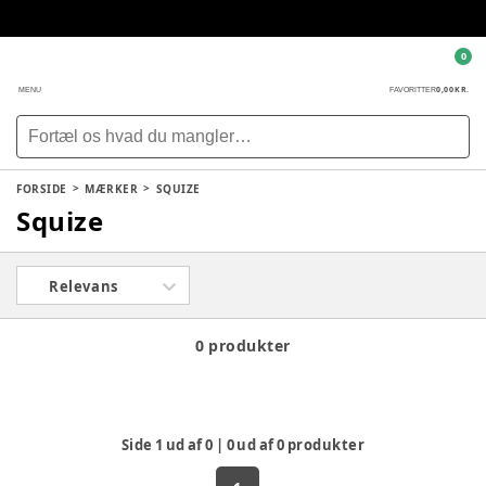
0
0,00 KR.
MENU
FAVORITTER
FORSIDE
MÆRKER
SQUIZE
Squize
Relevans
0 produkter
Side
1
ud af
0
|
0
ud af
0
produkter