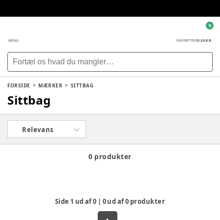
0
0,00 KR.
MENU
FAVORITTER
FORSIDE
MÆRKER
SITTBAG
Sittbag
Relevans
0 produkter
Side
1
ud af
0
|
0
ud af
0
produkter