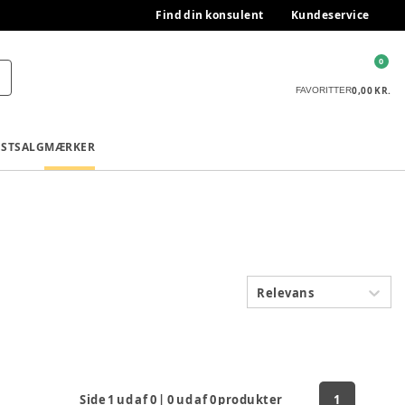
Find din konsulent
Kundeservice
0
0,00 KR.
FAVORITTER
ESTSALG
MÆRKER
Relevans
Side
1
ud af
0
|
0
ud af
0
produkter
1