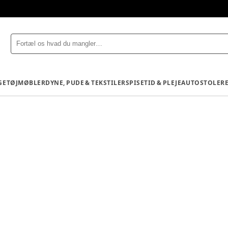
GETØJ
MØBLER
DYNE, PUDE & TEKSTILER
SPISETID & PLEJE
AUTOSTOLE
R