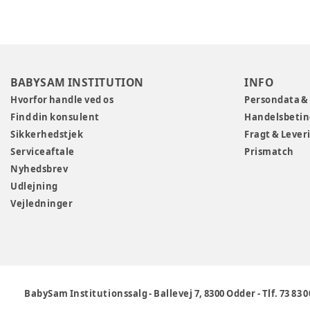
BABYSAM INSTITUTION
INFO
Hvorfor handle ved os
Persondata &
Find din konsulent
Handelsbetin
Sikkerhedstjek
Fragt & Lever
Serviceaftale
Prismatch
Nyhedsbrev
Udlejning
Vejledninger
BabySam Institutionssalg
-
Ballevej 7, 8300 Odder
-
Tlf. 73 83 0