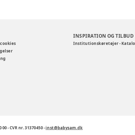
INSPIRATION OG TILBUD
 cookies
Institutionskøretøjer - Katal
gelser
ing
0 00
-
CVR nr. 31370450
-
inst@babysam.dk