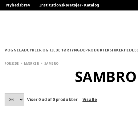
Nyhedsbrev
Institutionskøretøjer - Katalog
VOGNE
LADCYKLER OG TILBEHØR
TYNGDEPRODUKTER
SIKKERHED
LE
FORSIDE
MÆRKER
SAMBRO
SAMBRO
Viser
0
ud af
0
produkter
Vis alle