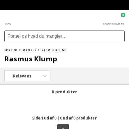
0
0,00 KR.
MENU
FAVORITTER
FORSIDE
MÆRKER
RASMUS KLUMP
Rasmus Klump
Relevans
0 produkter
Side
1
ud af
0
|
0
ud af
0
produkter