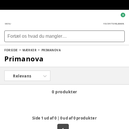
0
0,00 KR.
MENU
FAVORITTER
FORSIDE
MÆRKER
PRIMANOVA
Primanova
Relevans
0 produkter
Side
1
ud af
0
|
0
ud af
0
produkter