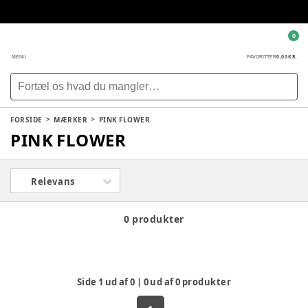
0
0,00 KR.
MENU
FAVORITTER
FORSIDE
MÆRKER
PINK FLOWER
PINK FLOWER
Relevans
0 produkter
Side
1
ud af
0
|
0
ud af
0
produkter