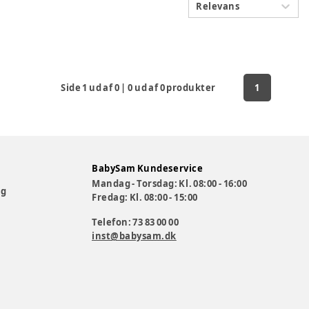
Relevans
Side
1
ud af
0
|
0
ud af
0
produkter
1
BabySam Kundeservice
Mandag - Torsdag: Kl. 08:00 - 16:00
og
Fredag: Kl. 08:00 - 15:00
Telefon: 73 83 00 00
inst@babysam.dk