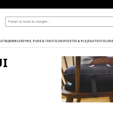
GETØJ
MØBLER
DYNE, PUDE & TEKSTILER
SPISETID & PLEJE
AUTOSTOLE
R
UI