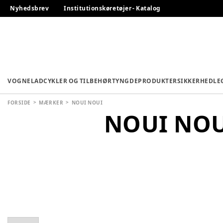
Nyhedsbrev
Institutionskøretøjer - Katalog
VOGNE
LADCYKLER OG TILBEHØR
TYNGDEPRODUKTER
SIKKERHED
LE
FORSIDE
MÆRKER
NOUI NOUI
NOUI NO