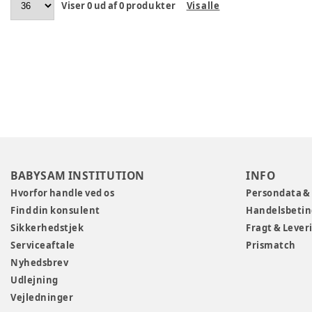
Viser
0
ud af
0
produkter
Vis alle
BABYSAM INSTITUTION
INFO
Hvorfor handle ved os
Persondata &
Find din konsulent
Handelsbetin
Sikkerhedstjek
Fragt & Lever
Serviceaftale
Prismatch
Nyhedsbrev
Udlejning
Vejledninger