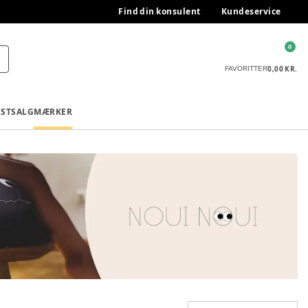
Find din konsulent
Kundeservice
0
0,00 KR.
FAVORITTER
ESTSALG
MÆRKER