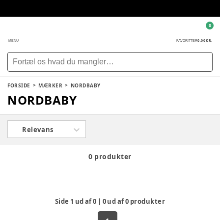
0
0,00 KR.
MENU
FAVORITTER
FORSIDE
MÆRKER
NORDBABY
NORDBABY
Relevans
0 produkter
Side
1
ud af
0
|
0
ud af
0
produkter