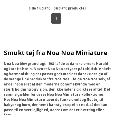
Side
1
ud af
0
|
0
ud af
0
produkter
1
Smukt tøj fra Noa Noa Miniature
Noa Noa blev grundlagt i 1981 af de to danske brødre Harald
og Lars Holstein. Navnet Noa Noa betyder på tahitisk ”enkelt
og harmonisk” og det passer godt med det danske design af
de mange fine produkter fra Noa Noa. Ifølge Noa Noa selv, så
er de inspireret af den moderne bohemekvinde med en
stærk holdning og vision, der ikke lader sig diktere af tid. Det
samme gælder for deres Noa Noa Miniature kollektioner.
Hos Noa Noa Miniature laver de funktionelt og flot tøj til
babyer og børn, der nemt kan styles op eller ned, så det kan
passe til enhver lejlighed, uanset om det er hverdag eller