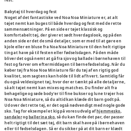
fest.
Babytøj til hverdag og fest
Noget af det fantastiske ved Noa Noa Miniature er, at alt
tøjet nemt kan buges til både hverdag og fest med de rette
sammensætninger. På en side er tøjet klassisk og
komfortabelt tøj, der giver et sødt hverdagslook, og på den
anden side er det de små detaljer, som er med til at gøre en
kjole eller en bluse fra Noa Noa Miniature til den helt rigtige
ting at have på til festen eller fødselsdagen. På den måde
bliver det også nemt at gå fra sjov og ballade i børnehaven til
fest og farver om eftermiddagen til børnefødselsdag. Når du
køber tøj fra Noa Noa Miniature får du tøj af en rigtig god
kvalitet, som sagtens kan holde til lidt af hvert. Samtidig får
du også veldesignet tøj, hvor der er tænkt på alle detaljerne,
så alt tøjet nemt kan mixes og matches. Du finder alt fra
behagelige og søde body’er til fine bukser og lune trøjer hos
Noa Noa Miniature, så du altid kan klæde dit barn godt på.
Ud over det rette tøj, er det også nødvendigt med nogle gode
sko. Tag for eksempel et kig på vores udvalg af
hjemmesko
,
sandaler
og
ballerina sko
, så du kan finde det par, der passer
helt rigtigt til det sæt tøj, dit barn skal have på i børnehaven
eller til fødselsdagen. Så er du sikker på at dit barn er klædt