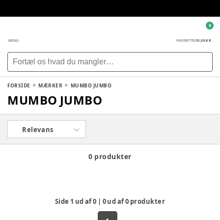
0
0,00 KR.
MENU
FAVORITTER
FORSIDE
MÆRKER
MUMBO JUMBO
MUMBO JUMBO
Relevans
0 produkter
Side
1
ud af
0
|
0
ud af
0
produkter