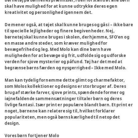
børnetøj på børnenes præmisser, i den forstand at alle børn
skal have mulighed for at kunne udtrykke deres egen
kreativitet og personlighed igennem det.
De mener også, at tøjet skal kunne bruges og gås i – ikke bare
til specielle lejligheder og finere begivenheder. Nej,
børnetøj skal kunne bruges i skolen, derhjemme, SFO’en og
en masse andre steder, som kræver mulighed for
bevægefrihed og leg. Med Molo kan dine børn have
muligheden for at bevæge sig frit, udfolde sig og udforske
verden for sjove mysterier og påfund. Tøj har det med at
begrænse børns færden og nysgerrighed – Ikke med Molo.
Man kan tydelig fornemme dette glimt og charmefaktor,
som Molos kollektioner og designs er storbruger af. Deres
brug af stærke farver, sjove prints, spændende former og
iøjnefaldende sammensætninger tiltaler børn og deres
livlige fantasi. Især print er populære blandt børn. Et print er
noget, børnene kan relatere sig til, hvilket forklarer
populariteten, men også børns kærlighed til netop det
design.
Vores børn fortjener Molo