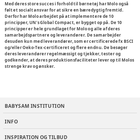
Med deres store succes i forhold til børnetøj har Molo også
følt et socialt ansvar for at sikre en bæredygtig fremtid.
Derfor har Molo arbejdet på at implementere de 10
principper, UN’s Global Compact, er bygget op på. De 10
principper er hele grundlaget for Molo og alle af deres
samarbejdspartnere og leverandører. De samarbejder
desuden kun med leverandører, som er certificerede fx BSCI
og/eller Oeko-Tex-certificeret og flere endnu. De besøger
deres leverandører regelmæssigt og tjekker, tester og
godkender, at deres produktionsfaciliteter lever op til Molos
strenge krav og ønsker.
BABYSAM INSTITUTION
INFO
INSPIRATION OG TILBUD