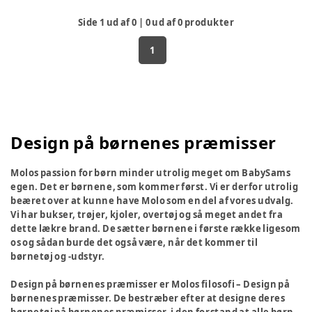
Side
1
ud af
0
|
0
ud af
0
produkter
1
Design på børnenes præmisser
Molos passion for børn minder utrolig meget om BabySams
egen. Det er børnene, som kommer først. Vi er derfor utrolig
beæret over at kunne have Molo som en del af vores udvalg.
Vi har bukser, trøjer, kjoler, overtøj og så meget andet fra
dette lækre brand. De sætter børnene i første række ligesom
os og sådan burde det også være, når det kommer til
børnetøj og -udstyr.
Design på børnenes præmisser er Molos filosofi – Design på
børnenes præmisser. De bestræber efter at designe deres