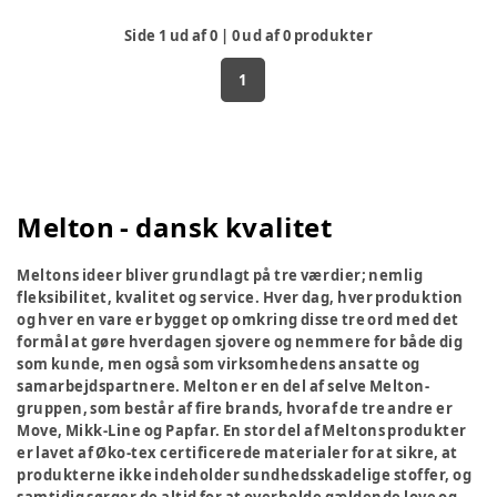
Side
1
ud af
0
|
0
ud af
0
produkter
1
Melton - dansk kvalitet
Meltons ideer bliver grundlagt på tre værdier; nemlig
fleksibilitet, kvalitet og service. Hver dag, hver produktion
og hver en vare er bygget op omkring disse tre ord med det
formål at gøre hverdagen sjovere og nemmere for både dig
som kunde, men også som virksomhedens ansatte og
samarbejdspartnere. Melton er en del af selve Melton-
gruppen, som består af fire brands, hvoraf de tre andre er
Move, Mikk-Line og Papfar. En stor del af Meltons produkter
er lavet af Øko-tex certificerede materialer for at sikre, at
produkterne ikke indeholder sundhedsskadelige stoffer, og