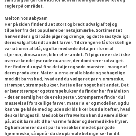
samtidig sørger de altid for at overholde gældende love og
regler på området.
Melton hos BabySam
Her på siden finder du et stort og bredt udvalg af tøj og
tilbehør fra det populære børnetøjsmærke. Sortimentet
henvender sig til både piger og drenge, og dette ses tydeligt i
deres valg af blandt andet farver. Til drengene fås forskellige
variationer af blå, og ofte med søde detaljer i form af
stjerner, dinosaurer, biler eller andet. Til pigerne er det ikke
overraskende lyserøde nuancer, der dominerer udvalget.
Her finder du også fine detaljer og søde mønstre i mange af
deres produkter. Materialerne er alle bløde og behagelige
mod dit barns hud, hvad end du vælger et par hjemmesko,
strømper, strømpebukser, hatte eller noget helt andet. Det
er især strømper og strømpebukser du finder her fra Melton
– det er nemlig her de er eksperter. Strømperne finder du i
massevis af forskellige farver, materialer og modeller, og du
kan vælge både med og uden skridsikker bund alt efter, hvad
de skal bruges til. Med sokker fra Melton kan du være sikker
på, at dit barn altid har varme fødder og dermed ikke fryser.
Og kombinerer du et par lune sokker med et par gode
hjemmesko, så opnår du de optimale betingelser for dit