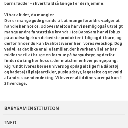
barns fødder – i hvert fald så længe I er derhjemme.
Vi har alt det, du mangler
Der er mange gode grunde til, at mange forældre vælger at
handle her hos os. Ud over Melton har vi nemlig også utroligt
mange andre fantastiske
brands
. Hos BabySam har vi fokus
på at udvælge kun de bedste produkter til dig og dit barn, og
derfor finder du kun kvalitetsvarer her i vores webshop. Dog
ved vi, at det ikke er alle familier, der hverken vil eller har
midlerne til at bruge en formue på babyudstyr, og derfor
finder du ting her hos os, der matcher enhver pengepung.
Kig rundt i vores børneunivers og opdag alt lige fra dåbstøj
og badetøj til plejeartikler, pusleudstyr, legetelte og et væld
af andre spændende ting. Vi leverer altid dine varer på kun 1-
3 hverdage.
BABYSAM INSTITUTION
INFO