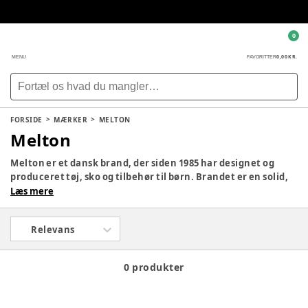
0
0,00 KR.
MENU
FAVORITTER
FORSIDE
MÆRKER
MELTON
Melton
Melton er et dansk brand, der siden 1985 har designet og
produceret tøj, sko og tilbehør til børn. Brandet er en solid,
moderne og dynamisk virksomhed, der hele tiden vækster
Læs mere
og i dag leverer varer til lande i både Europa, Asien, USA og
Rusland.
Relevans
0 produkter