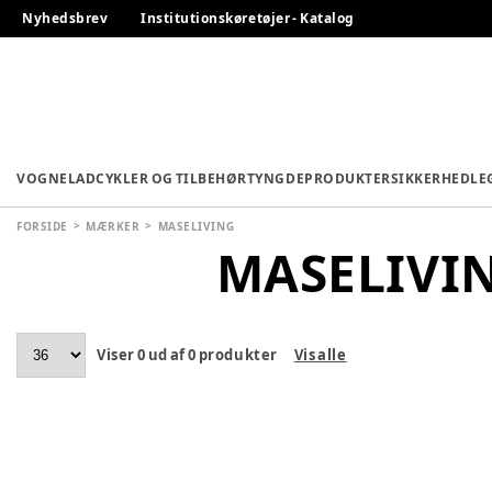
Nyhedsbrev
Institutionskøretøjer - Katalog
VOGNE
LADCYKLER OG TILBEHØR
TYNGDEPRODUKTER
SIKKERHED
LE
FORSIDE
MÆRKER
MASELIVING
MASELIVI
Viser
0
ud af
0
produkter
Vis alle