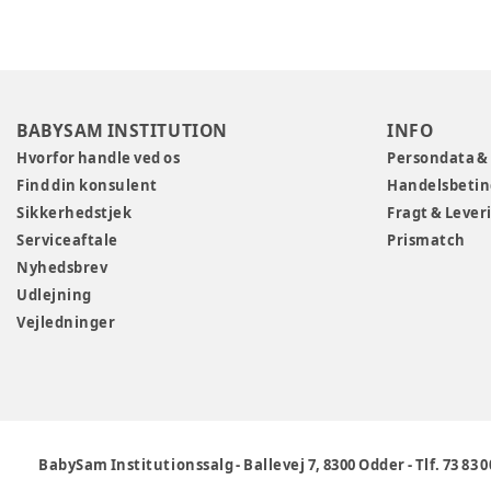
BABYSAM INSTITUTION
INFO
Hvorfor handle ved os
Persondata &
Find din konsulent
Handelsbetin
Sikkerhedstjek
Fragt & Lever
Serviceaftale
Prismatch
Nyhedsbrev
Udlejning
Vejledninger
BabySam Institutionssalg
-
Ballevej 7, 8300 Odder
-
Tlf. 73 83 0