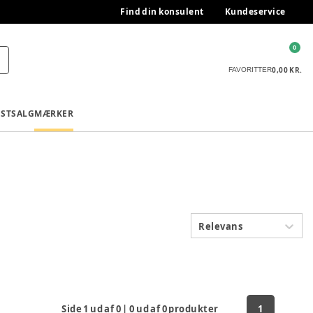
Find din konsulent
Kundeservice
0
0,00 KR.
FAVORITTER
ESTSALG
MÆRKER
Relevans
Side
1
ud af
0
|
0
ud af
0
produkter
1