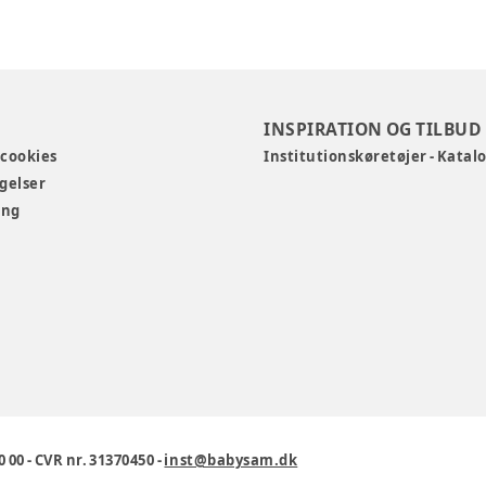
INSPIRATION OG TILBUD
 cookies
Institutionskøretøjer - Katal
gelser
ing
0 00
-
CVR nr. 31370450
-
inst@babysam.dk