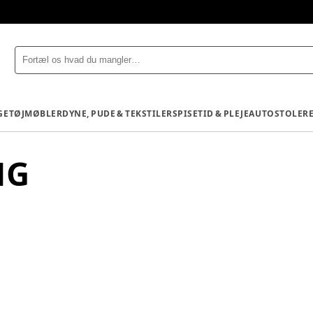
GETØJ
MØBLER
DYNE, PUDE & TEKSTILER
SPISETID & PLEJE
AUTOSTOLE
R
NG