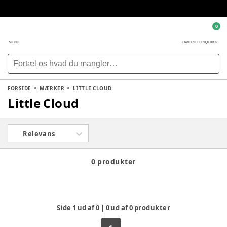
0
0,00 KR.
MENU
FAVORITTER
FORSIDE
MÆRKER
LITTLE CLOUD
Little Cloud
Relevans
0 produkter
Side
1
ud af
0
|
0
ud af
0
produkter