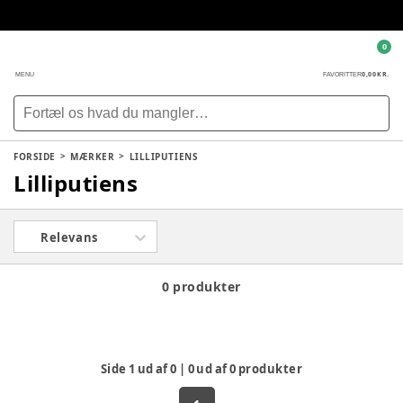
0
0,00 KR.
MENU
FAVORITTER
FORSIDE
MÆRKER
LILLIPUTIENS
Lilliputiens
Relevans
0 produkter
Side
1
ud af
0
|
0
ud af
0
produkter