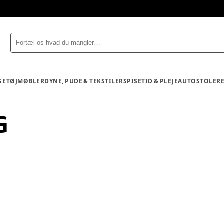
GETØJ
MØBLER
DYNE, PUDE & TEKSTILER
SPISETID & PLEJE
AUTOSTOLE
R
G