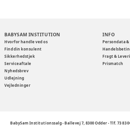
BABYSAM INSTITUTION
INFO
Hvorfor handle ved os
Persondata &
Find din konsulent
Handelsbetin
Sikkerhedstjek
Fragt & Lever
Serviceaftale
Prismatch
Nyhedsbrev
Udlejning
Vejledninger
BabySam Institutionssalg
-
Ballevej 7, 8300 Odder
-
Tlf. 73 83 0