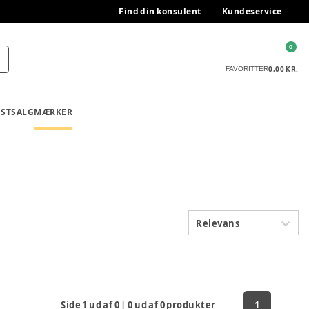
Find din konsulent
Kundeservice
0
0,00 KR.
FAVORITTER
ESTSALG
MÆRKER
Relevans
Side
1
ud af
0
|
0
ud af
0
produkter
1