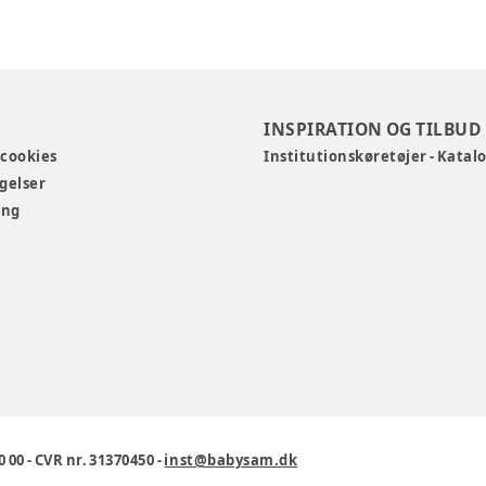
INSPIRATION OG TILBUD
 cookies
Institutionskøretøjer - Katal
gelser
ing
0 00
-
CVR nr. 31370450
-
inst@babysam.dk