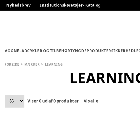
Nyhedsbrev
Institutionskøretøjer - Katalog
VOGNE
LADCYKLER OG TILBEHØR
TYNGDEPRODUKTER
SIKKERHED
LE
FORSIDE
MÆRKER
LEARNING
LEARNIN
Viser
0
ud af
0
produkter
Vis alle