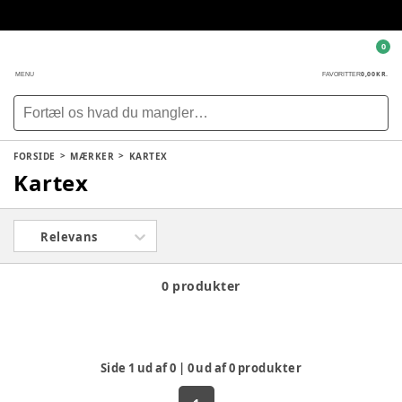
0
0,00 KR.
MENU
FAVORITTER
FORSIDE
MÆRKER
KARTEX
Kartex
Relevans
0 produkter
Side
1
ud af
0
|
0
ud af
0
produkter